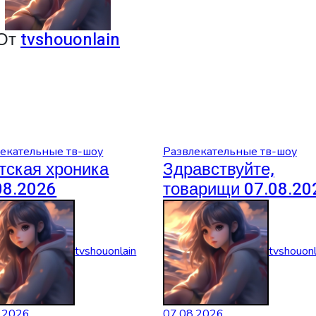
От
tvshouonlain
екательные тв-шоу
Развлекательные тв-шоу
тская хроника
Здравствуйте,
08.2026
товарищи 07.08.20
tvshouonlain
tvshouonl
.2026
07.08.2026