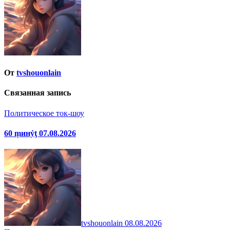
От
tvshouonlain
Связанная запись
Политическое ток-шоу
60 ṃинẏƫ 07.08.2026
tvshouonlain
08.08.2026