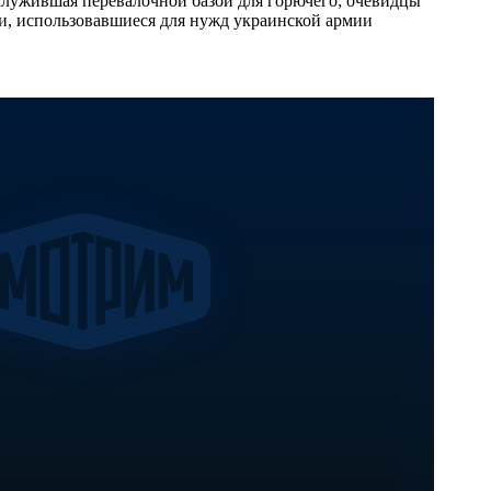
 служившая перевалочной базой для горючего; очевидцы
и, использовавшиеся для нужд украинской армии