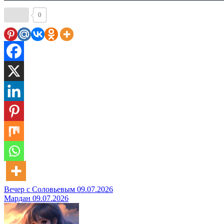
0
Навигация
Вечер с Соловьевым 09.07.2026
Мардан 09.07.2026
по
записям