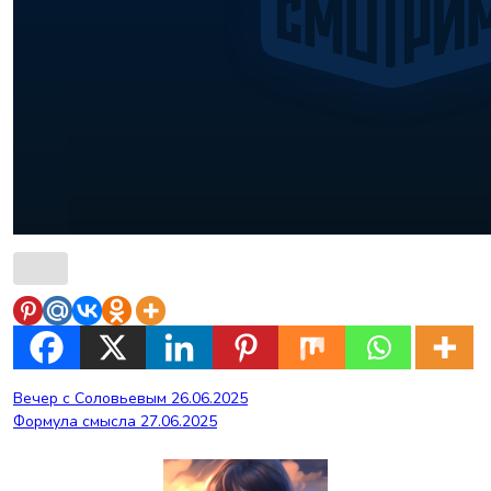
Навигация
Вечер с Соловьевым 26.06.2025
Формула смысла 27.06.2025
по
записям