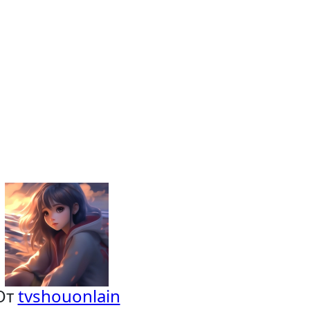
От
tvshouonlain