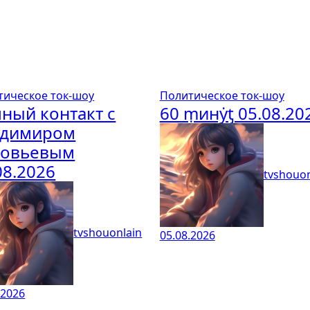
тическое ток-шоу
Политическое ток-шоу
ный контакт с
60 ṃинẏƫ 05.08.20
адимиром
ловьевым
08.2026
tvshouon
tvshouonlain
05.08.2026
.2026