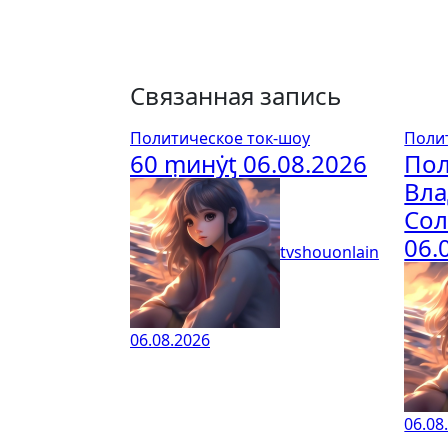
Связанная запись
Политическое ток-шоу
Поли
60 ṃинẏƫ 06.08.2026
Пол
Вл
Со
06.
tvshouonlain
06.08.2026
06.08