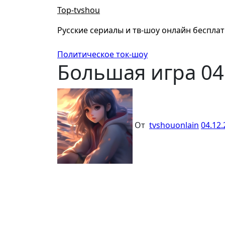
Перейти
Top-tvshou
к
содержанию
Русские сериалы и тв-шоу онлайн беспла
Политическое ток-шоу
Большая игра 04
От
tvshouonlain
04.12.