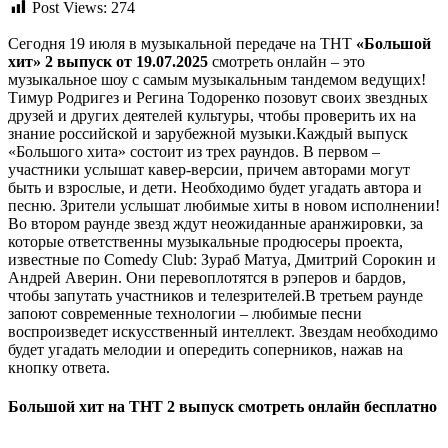
Post Views:
274
Сегодня 19 июля в музыкальной передаче на ТНТ
«Большой
хит» 2 выпуск от 19.07.2025
смотреть онлайн – это
музыкальное шоу с самым музыкальным тандемом ведущих!
Тимур Родригез и Регина Тодоренко позовут своих звездных
друзей и других деятелей культуры, чтобы проверить их на
знание российской и зарубежной музыки.Каждый выпуск
«Большого хита» состоит из трех раундов. В первом –
участники услышат кавер-версии, причем авторами могут
быть и взрослые, и дети. Необходимо будет угадать автора и
песню. Зрители услышат любимые хиты в новом исполнении!
Во втором раунде звезд ждут неожиданные аранжировки, за
которые ответственны музыкальные продюсеры проекта,
известные по Comedy Club: Зураб Матуа, Дмитрий Сорокин и
Андрей Аверин. Они перевоплотятся в рэперов и бардов,
чтобы запутать участников и телезрителей.В третьем раунде
запоют современные технологии – любимые песни
воспроизведет искусственный интеллект. Звездам необходимо
будет угадать мелодии и опередить соперников, нажав на
кнопку ответа.
Большой хит на ТНТ 2 выпуск смотреть онлайн бесплатно