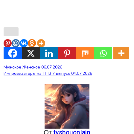
Навигация
Мужское Женское 06.07.2026
Импровизаторы на НТВ 7 выпуск 04.07.2026
по
записям
От
tvshouonlain