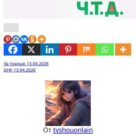
Навигация
За гранью 13.04.2026
ДНК 13.04.2026
по
записям
От
tvshouonlain