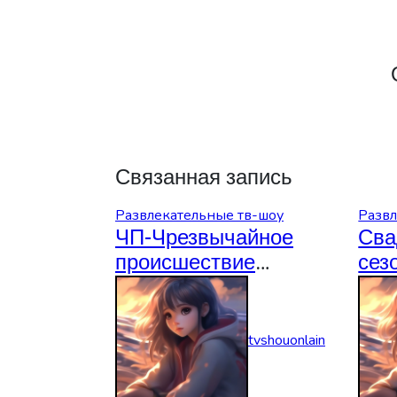
Связанная запись
Развлекательные тв-шоу
Развл
ЧП-Чрезвычайное
Сва
происшествие
сез
06.08.2026
06.
tvshouonlain