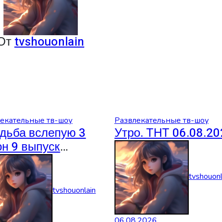
От
tvshouonlain
екательные тв-шоу
Развлекательные тв-шоу
дьба вслепую 3
Утро. ТНТ 06.08.20
он 9 выпуск
08.2026
tvshouonl
tvshouonlain
06.08.2026