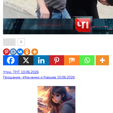
0
Навигация
Утро. ТНТ 10.06.2026
Прощание –Ильченко и Карцев 10.06.2026
по
записям