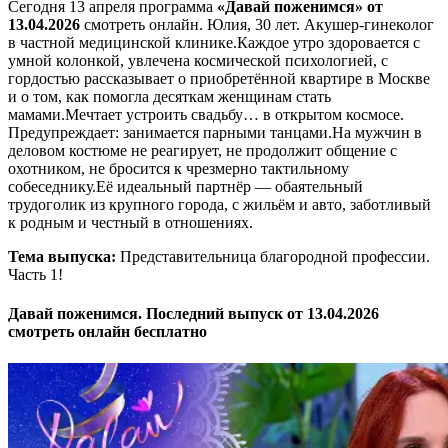
Сегодня 13 апреля программа
«Давай поженимся» от
13.04.2026
смотреть онлайн. Юлия, 30 лет. Акушер-гинеколог
в частной медицинской клинике.Каждое утро здоровается с
умной колонкой, увлечена космической психологией, с
гордостью рассказывает о приобретённой квартире в Москве
и о том, как помогла десяткам женщинам стать
мамами.Мечтает устроить свадьбу… в открытом космосе.
Предупреждает: занимается парными танцами.На мужчин в
деловом костюме не реагирует, не продолжит общение с
охотником, не бросится к чрезмерно тактильному
собеседнику.Её идеальный партнёр — обаятельный
трудоголик из крупного города, с жильём и авто, заботливый
к родным и честный в отношениях.
Тема выпуска:
Представительница благородной профессии.
Часть 1!
Давай поженимся. Последний выпуск от 13.04.2026
смотреть онлайн бесплатно