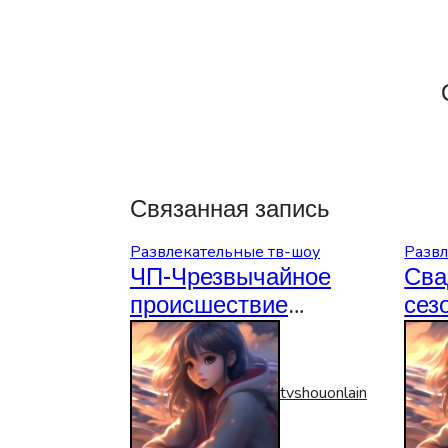
Связанная запись
Развлекательные тв-шоу
Развл
ЧП-Чрезвычайное
Сва
происшествие
сез
06.08.2026
06.
tvshouonlain