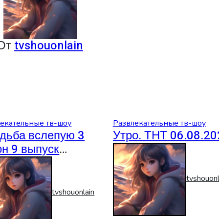
От
tvshouonlain
екательные тв-шоу
Развлекательные тв-шоу
дьба вслепую 3
Утро. ТНТ 06.08.20
он 9 выпуск
08.2026
tvshouonl
tvshouonlain