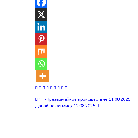
Навигация
ЧП-Чрезвычайное происшествие 11.08.2025
Давай поженимся 12.08.2025
по
записям