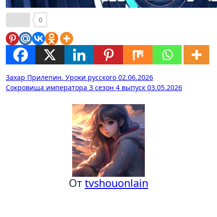
0
Навигация
Захар Прилепин. Уроки русского 02.06.2026
Сокровища императора 3 сезон 4 выпуск 03.05.2026
по
записям
От
tvshouonlain