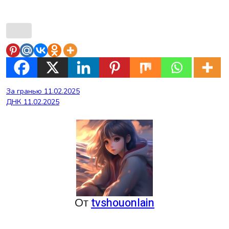
Навигация
За гранью 11.02.2025
ДНК 11.02.2025
по
записям
От
tvshouonlain