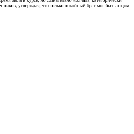
время была в курсе, но сознательно молчала, категорически
нников, утверждая, что только покойный брат мог быть отцом