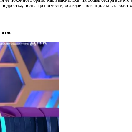
н ее покойного брата. Как выяснилось, их общая сестра все это 
 подростка, полная решимости, осаждает потенциальных родстве
латно