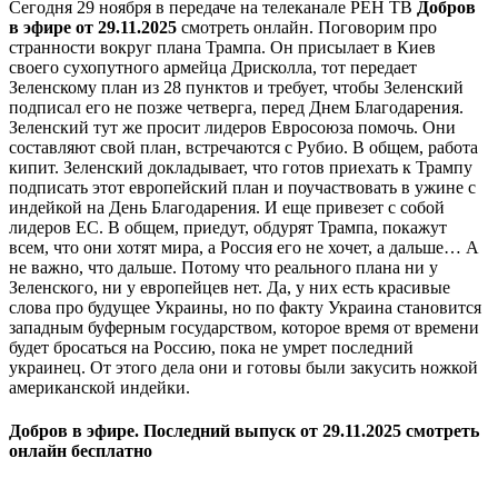
Сегодня 29 ноября в передаче на телеканале РЕН ТВ
Добров
в эфире от 29.11.2025
смотреть онлайн. Поговорим про
странности вокруг плана Трампа. Он присылает в Киев
своего сухопутного армейца Дрисколла, тот передает
Зеленскому план из 28 пунктов и требует, чтобы Зеленский
подписал его не позже четверга, перед Днем Благодарения.
Зеленский тут же просит лидеров Евросоюза помочь. Они
составляют свой план, встречаются с Рубио. В общем, работа
кипит. Зеленский докладывает, что готов приехать к Трампу
подписать этот европейский план и поучаствовать в ужине с
индейкой на День Благодарения. И еще привезет с собой
лидеров ЕС. В общем, приедут, обдурят Трампа, покажут
всем, что они хотят мира, а Россия его не хочет, а дальше… А
не важно, что дальше. Потому что реального плана ни у
Зеленского, ни у европейцев нет. Да, у них есть красивые
слова про будущее Украины, но по факту Украина становится
западным буферным государством, которое время от времени
будет бросаться на Россию, пока не умрет последний
украинец. От этого дела они и готовы были закусить ножкой
американской индейки.
Добров в эфире. Последний выпуск от 29.11.2025 смотреть
онлайн бесплатно