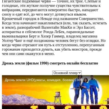
Гигантские подземные черви — Точнее, их трое. Слепые и
голодные, эти жуткие ползучие существа чувствительны к
вибрациям, передвигаются невероятно быстро, нападают
снизу и едят всё, до чего могут дотянуться языком.
Крошечный городок в Неваде под названием Совершенство.
Когда тела начинают накапливаться (или, так сказать, исчезать
в земле), разнорабочий Валентайн МакКи и Эрл Бассет,
аспирантка и сейсмолог Ронда ЛеБек, параноидальные
выживальщики Берт и Хизер Гаммер, владелец магазина
Уолтер Чанг и ещё полдюжины человек бегут без оглядки. Но
когда черви отрезают им путь к отступлению, перепуганным
горожанам приходится думать, как убить монстров, прежде
чем они сами окажутся в меню.
Дрожь земли (фильм 1990) смотреть онлайн бесплатно
Выбор плеера: