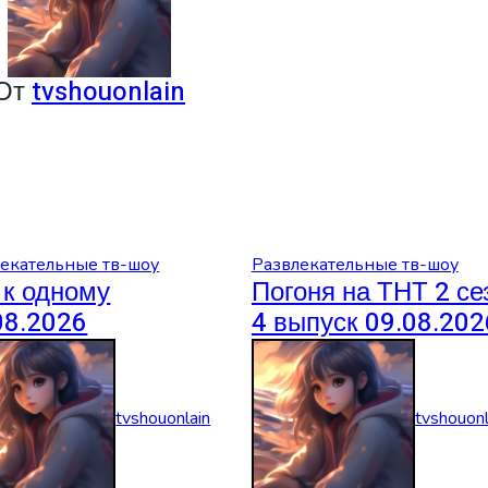
От
tvshouonlain
екательные тв-шоу
Развлекательные тв-шоу
 к одному
Погоня на ТНТ 2 се
08.2026
4 выпуск 09.08.202
tvshouonlain
tvshouonl