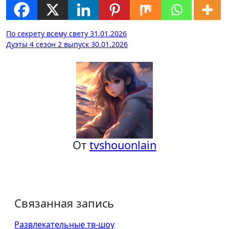
Навигация
По секрету всему свету 31.01.2026
Дуэты 4 сезон 2 выпуск 30.01.2026
по
записям
От
tvshouonlain
Связанная запись
Развлекательные тв-шоу