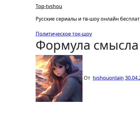
Перейти
Top-tvshou
к
содержанию
Русские сериалы и тв-шоу онлайн беспла
Политическое ток-шоу
Формула смысла 
От
tvshouonlain
30.04.