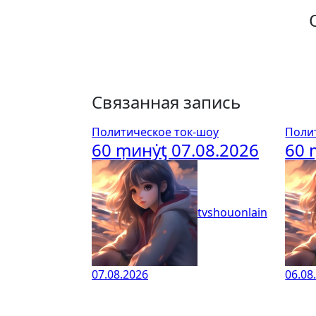
Связанная запись
Политическое ток-шоу
Поли
60 ṃинẏƫ 07.08.2026
60 
tvshouonlain
07.08.2026
06.08