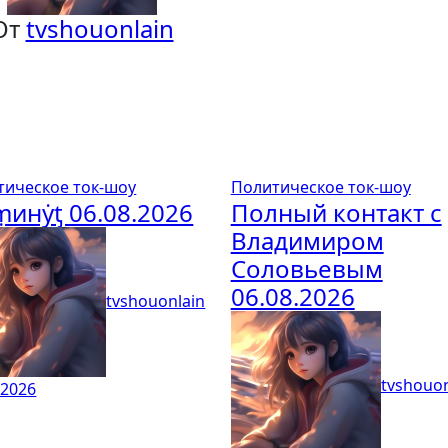
От
tvshouonlain
тическое ток-шоу
Политическое ток-шоу
ṃинẏƫ 06.08.2026
Полный контакт с
Владимиром
Соловьевым
06.08.2026
tvshouonlain
tvshouon
.2026