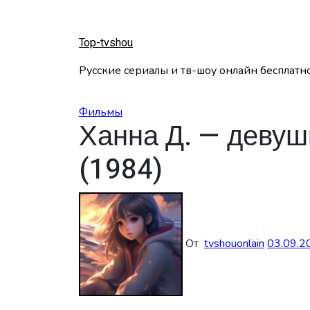
Перейти
к
содержанию
Top-tvshou
Русские сериалы и тв-шоу онлайн бесплатн
Фильмы
Ханна Д. — девуш
(1984)
От
tvshouonlain
03.09.2