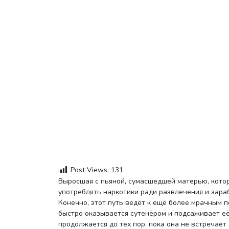
Post Views:
131
Выросшая с пьяной, сумасшедшей матерью, которая винила Ханну в том, что та теряет красоту, Ханна начинает
употреблять наркотики ради развлечения и зара
Конечно, этот путь ведёт к ещё более мрачным п
быстро оказывается сутенёром и подсаживает её
продолжается до тех пор, пока она не встречает 