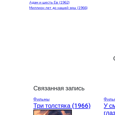
Навигация
Адам и шесть Ев (1962)
Миллион лет до нашей эры (1966)
по
записям
Связанная запись
Фильмы
Филь
Три толстяка (1966)
У с
гла