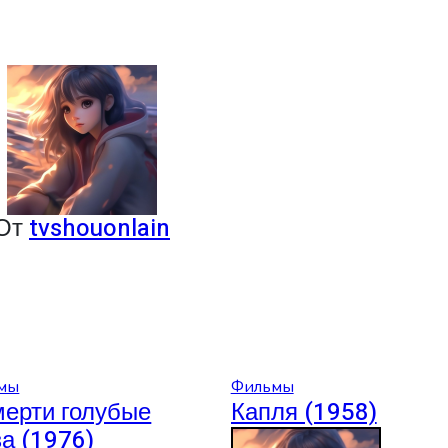
От
tvshouonlain
мы
Фильмы
мерти голубые
Капля (1958)
за (1976)