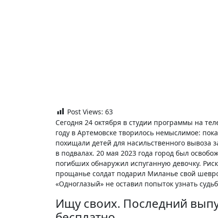
Post Views:
63
Сегодня 24 октября в студии программы на те
году в Артемовске творилось немыслимое: пок
похищали детей для насильственного вывоза за
в подвалах. 20 мая 2023 года город был освоб
погибших обнаружил испуганную девочку. Риску
прощанье солдат подарил Миланье свой шеврон
«Одноглазый» не оставил попыток узнать судьб
Ищу своих. Последний выпу
бесплатно