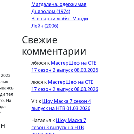
Магдалена, одержимая
Дьяволом (1974)
Все парни любят Мэнди
Лейн (2006)
Свежие
комментарии
лбюся
к
МастерШеф на СТБ
17 сезон 2 выпуск 08.03.2026
 2023
люся
к
МастерШеф на СТБ
елы»
ываясь
17 сезон 2 выпуск 08.03.2026
ди тел
то. На
Vit
к
Шоу Маска 7 сезон 4
ода.
выпуск на НТВ 01.03.2026
?
Наталья
к
Шоу Маска 7
йн
сезон 3 выпуск на НТВ