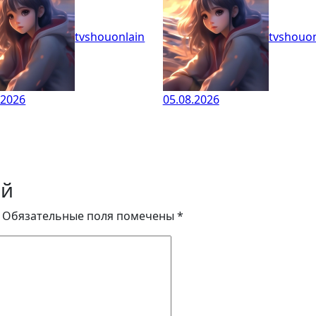
tvshouonlain
tvshouon
.2026
05.08.2026
ий
Обязательные поля помечены
*