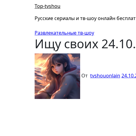
Перейти
Top-tvshou
к
содержанию
Русские сериалы и тв-шоу онлайн беспла
Развлекательные тв-шоу
Ищу своих 24.10
От
tvshouonlain
24.10.