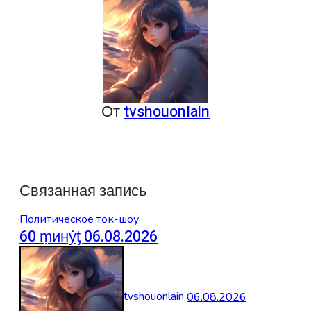
записям
От
tvshouonlain
Связанная запись
Политическое ток-шоу
60 ṃинẏƫ 06.08.2026
tvshouonlain
06.08.2026