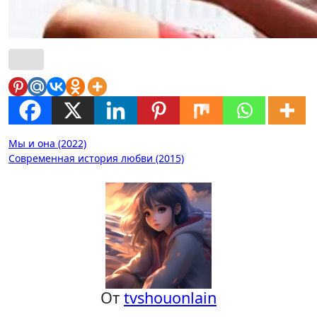
Навигация
Мы и она (2022)
Современная история любви (2015)
по
записям
От
tvshouonlain