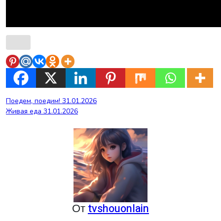
Навигация
Поедем, поедим! 31.01.2026
Живая еда 31.01.2026
по
записям
От
tvshouonlain