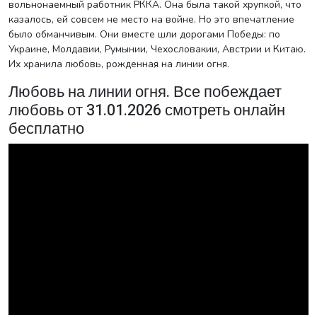
вольнонаемный работник РККА. Она была такой хрупкой, что
казалось, ей совсем не место на войне. Но это впечатление
было обманчивым. Они вместе шли дорогами Победы: по
Украине, Молдавии, Румынии, Чехословакии, Австрии и Китаю.
Их хранила любовь, рожденная на линии огня.
Любовь на линии огня. Все побеждает
любовь от 31.01.2026 смотреть онлайн
бесплатно