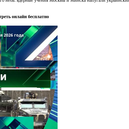
ного неба: ядерные учения Москвы и Минска напугали украински
треть онлайн бесплатно