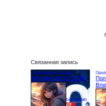
записям
Связанная запись
Политическое ток-шоу
Полит
60 ṃинẏƫ 06.08.2026
Пол
Вла
Сол
06.
tvshouonlain