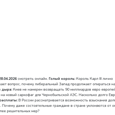
8.04.2026
смотреть онлайн.
Голый король:
Король Карл III лично
кает вопрос, почему либеральный Запад продолжает опираться н
 дыра:
Киев не намерен возвращать 90 миллиардов евро европе
 на новый саркофаг для Чернобыльской АЭС. Насколько долго Ев
расплаты:
В России рассматривается возможность взыскания дол
 Почему даже состоятельные граждане в стране уклоняются от 
олее решительных мер?