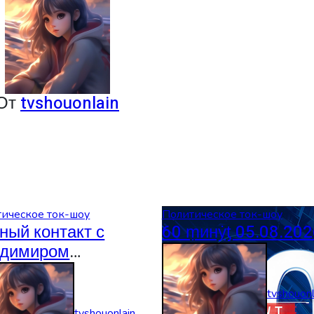
От
tvshouonlain
ическое ток-шоу
Политическое ток-шоу
ный контакт с
60 ṃинẏƫ 05.08.202
димиром
овьевым
08.2026
tvshouonl
tvshouonlain