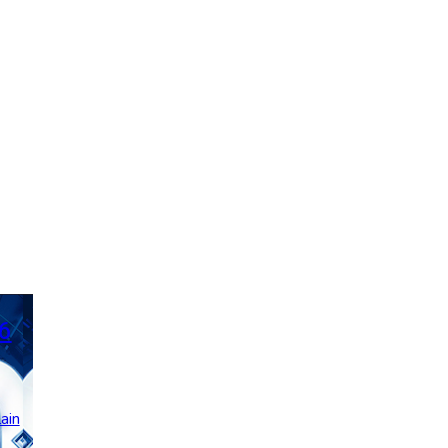
6
ain