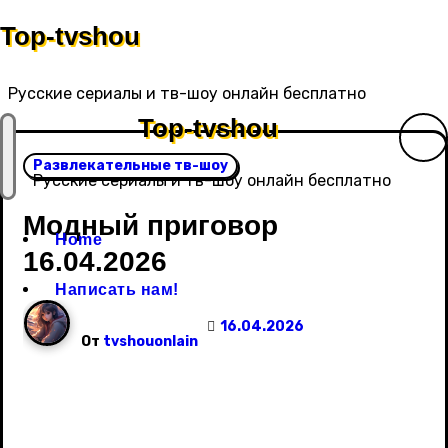
Перейти
Top-tvshou
к
содержанию
Русские сериалы и тв-шоу онлайн бесплатно
Top-tvshou
Развлекательные тв-шоу
Русские сериалы и тв-шоу онлайн бесплатно
Модный приговор
Home
16.04.2026
Написать нам!
16.04.2026
От
tvshouonlain