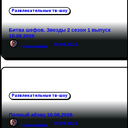
о
Развлекательные тв-шоу
з
а
Битва шефов. Звезды 2 сезон 1 выпуск
10.08.2026
п
10.08.2026
tvshouonlain
и
с
я
м
Развлекательные тв-шоу
Полный абзац 10.08.2026
10.08.2026
tvshouonlain