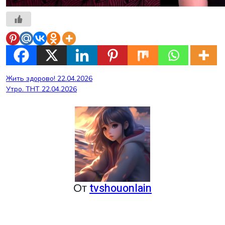
Навигация
Жить здорово! 22.04.2026
Утро. ТНТ 22.04.2026
по
записям
От
tvshouonlain