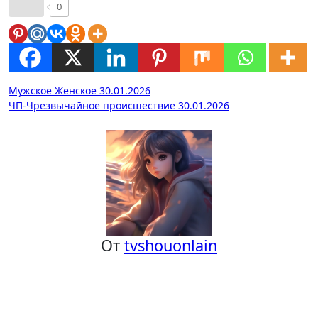
0
Навигация
Мужское Женское 30.01.2026
ЧП-Чрезвычайное происшествие 30.01.2026
по
записям
От
tvshouonlain