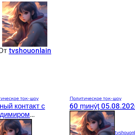
От
tvshouonlain
ическое ток-шоу
Политическое ток-шоу
ный контакт с
60 ṃинẏƫ 05.08.202
димиром
овьевым
08.2026
tvshouonl