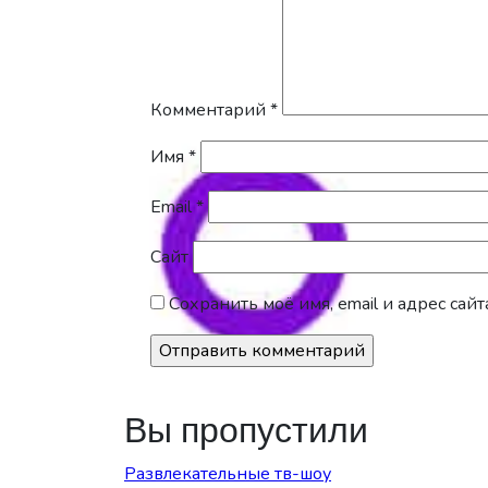
Комментарий
*
Имя
*
Email
*
Сайт
Сохранить моё имя, email и адрес са
Вы пропустили
Развлекательные тв-шоу