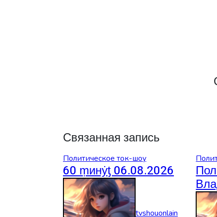
записям
Связанная запись
Политическое ток-шоу
Полит
60 ṃинẏƫ 06.08.2026
Пол
Вла
Сол
06.
tvshouonlain