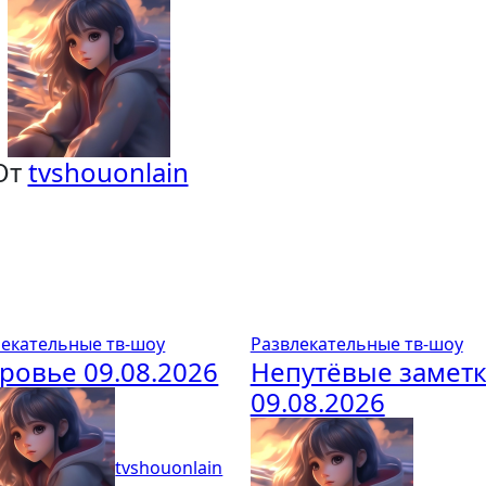
От
tvshouonlain
лекательные тв-шоу
Развлекательные тв-шоу
ровье 09.08.2026
Непутёвые замет
09.08.2026
tvshouonlain