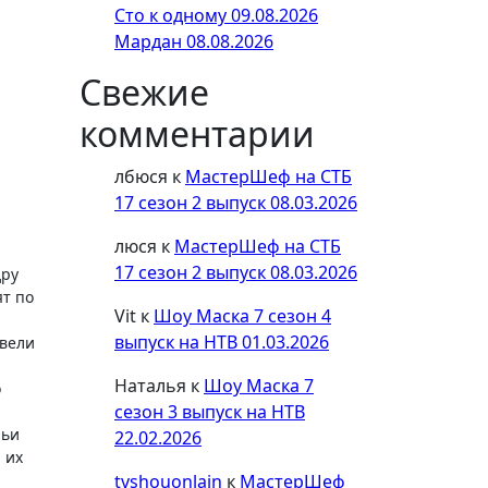
Сто к одному 09.08.2026
Мардан 08.08.2026
Свежие
комментарии
лбюся
к
МастерШеф на СТБ
17 сезон 2 выпуск 08.03.2026
люся
к
МастерШеф на СТБ
17 сезон 2 выпуск 08.03.2026
дру
ят по
Vit
к
Шоу Маска 7 сезон 4
выпуск на НТВ 01.03.2026
звели
Наталья
к
Шоу Маска 7
о
сезон 3 выпуск на НТВ
чьи
22.02.2026
 их
tvshouonlain
к
МастерШеф