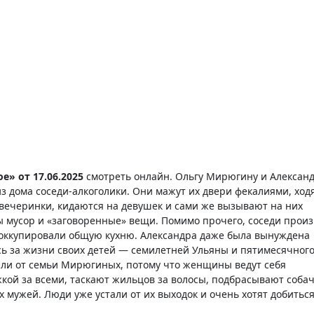
» от 17.06.2025
смотреть онлайн. Ольгу Мирюгину и Алексан
з дома соседи-алкоголики. Они мажут их двери фекалиями, ход
вечеринки, кидаются на девушек и сами же вызывают на них
 мусор и «заговоренные» вещи. Помимо прочего, соседи прои
 оккупировали общую кухню. Александра даже была вынуждена
ась за жизни своих детей — семилетней Ульяны и пятимесячног
тали от семьи Мирюгиных, потому что женщины ведут себя
кой за всеми, таскают жильцов за волосы, подбрасывают соба
х мужей. Люди уже устали от их выходок и очень хотят добиться