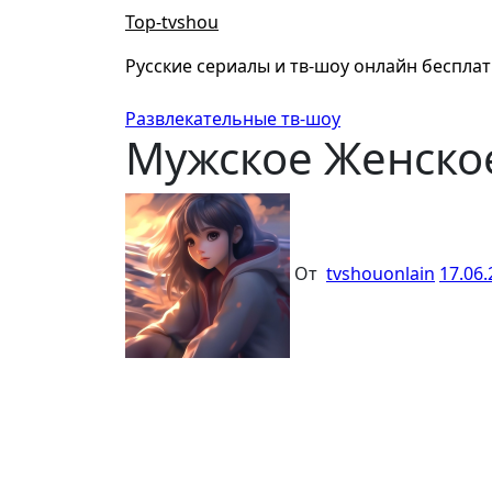
Перейти
Top-tvshou
к
содержанию
Русские сериалы и тв-шоу онлайн беспла
Развлекательные тв-шоу
Мужское Женское
От
tvshouonlain
17.06.