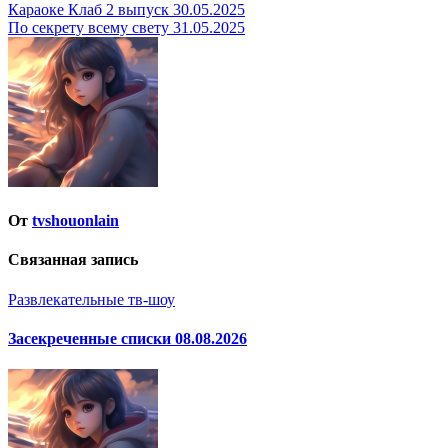
Навигация
Караоке Клаб 2 выпуск 30.05.2025
По секрету всему свету 31.05.2025
по
записям
От
tvshouonlain
Связанная запись
Развлекательные тв-шоу
Засекреченные списки 08.08.2026