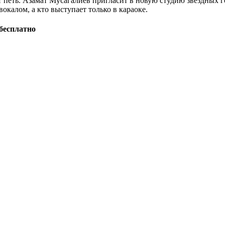
 петь. Азамат Мусагалиев пригласит в новую студию звездных го
окалом, а кто выступает только в караоке.
бесплатно