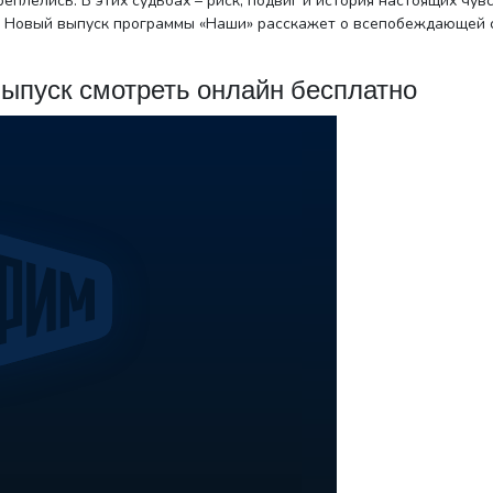
еплелись. В этих судьбах – риск, подвиг и история настоящих чувс
. Новый выпуск программы «Наши» расскажет о всепобеждающей 
ыпуск смотреть онлайн бесплатно