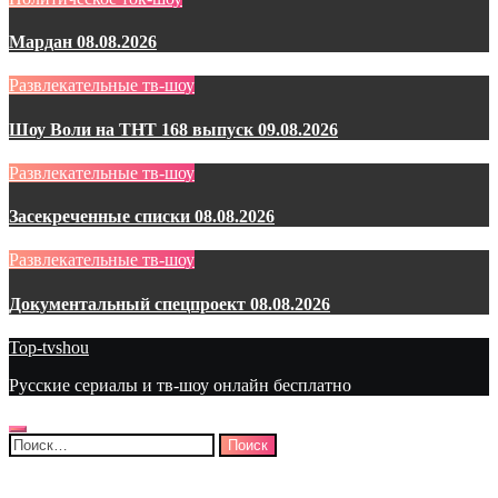
Мардан 08.08.2026
Развлекательные тв-шоу
Шоу Воли на ТНТ 168 выпуск 09.08.2026
Развлекательные тв-шоу
Засекреченные списки 08.08.2026
Развлекательные тв-шоу
Документальный спецпроект 08.08.2026
Top-tvshou
Русские сериалы и тв-шоу онлайн бесплатно
Найти: