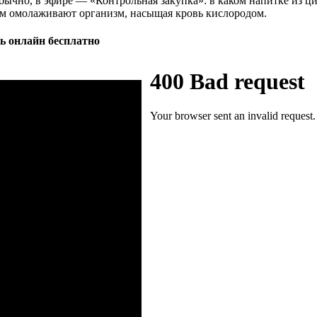
но, в эфире — «Контрольная закупка»: в каком напитке из цик
ом омолаживают организм, насыщая кровь кислородом.
ь онлайн бесплатно