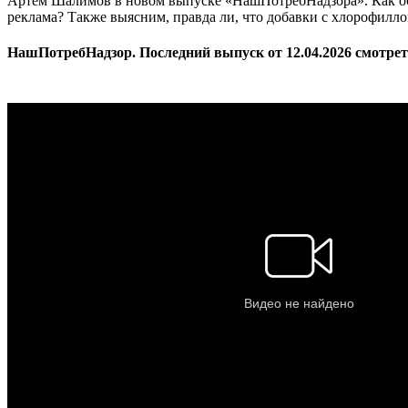
Артём Шалимов в новом выпуске «НашПотребНадзора». Как обыч
реклама? Также выясним, правда ли, что добавки с хлорофилл
НашПотребНадзор. Последний выпуск от 12.04.2026 смотрет