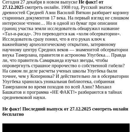
Сегодня 27 декабря в новом выпуске
Не факт! от
27.12.2025
смотреть онлайн. 1908 год. Русский знаток
древностей Средней Азии Василий Вяткин разбирает корзину
старинных документов 17 века. На первый взгляд не слишком
интересное чтение… Но в одной из бумаг при описании
границ участка земли исследователь обнаружил название
«Тал-и-расад». Это переводится как «холм обсерватории».
Исследователь сразу понял, что в его руках ключ к
важнейшему археологическому открытию, затерянному
научному центру Средних веков — знаменитой обсерватории
внука Тамерлана, правителя и астронома Улугбека… Правда
ли, что правитель Самарканда изучал звезды, чтобы
опровергнуть страшное пророчество о собственной гибели?
На самом ли деле расчеты ученых школы Улугбека были
точнее, чем у Коперника? И действительно ли в обсерватории
Улугбека хранилась уникальная библиотека, собранная
Тамерланом во время походов по всей Азии? Михаил
Башкатов и программа «НЕ ФАКТ!» разбираются в тайнах
средневековой науки.
Не факт! Последний выпуск от 27.12.2025 смотреть онлайн
бесплатно