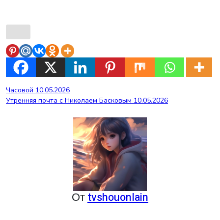
Навигация
Часовой 10.05.2026
Утренняя почта с Николаем Басковым 10.05.2026
по
записям
От
tvshouonlain