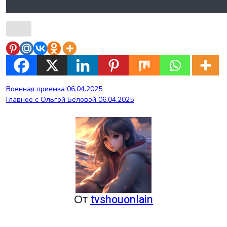
Навигация
Военная приемка 06.04.2025
Главное с Ольгой Беловой 06.04.2025
по
записям
От
tvshouonlain