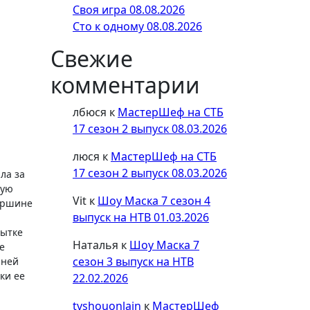
Своя игра 08.08.2026
Сто к одному 08.08.2026
Свежие
комментарии
лбюся
к
МастерШеф на СТБ
17 сезон 2 выпуск 08.03.2026
люся
к
МастерШеф на СТБ
17 сезон 2 выпуск 08.03.2026
ла за
мую
Vit
к
Шоу Маска 7 сезон 4
вершине
выпуск на НТВ 01.03.2026
пытке
Наталья
к
Шоу Маска 7
е
сезон 3 выпуск на НТВ
йней
ки ее
22.02.2026
tvshouonlain
к
МастерШеф