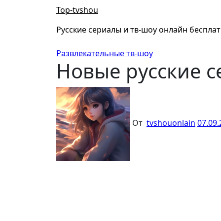
Перейти
Top-tvshou
к
содержанию
Русские сериалы и тв-шоу онлайн беспла
Развлекательные тв-шоу
Новые русские с
От
tvshouonlain
07.09.