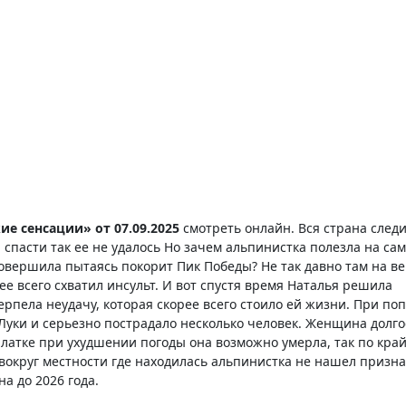
ие сенсации» от 07.09.2025
смотреть онлайн. Вся страна следи
спасти так ее не удалось Но зачем альпинистка полезла на са
совершила пытаясь покорит Пик Победы? Не так давно там на 
рее всего схватил инсульт. И вот спустя время Наталья решила
терпела неудачу, которая скорее всего стоило ей жизни. При по
Луки и серьезно пострадало несколько человек. Женщина долго
алатке при ухудшении погоды она возможно умерла, так по кра
округ местности где находилась альпинистка не нашел призна
а до 2026 года.