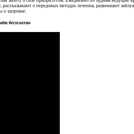
елав заботу о себе приоритетом. Ежедневно по будням ведущие в
 рассказывают о передовых методах лечения, развеивают заблу
 о здоровье.
айн бесплатно