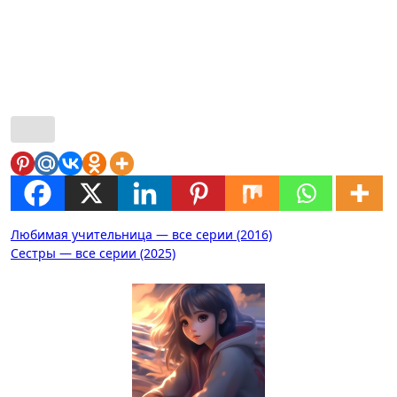
Навигация
Любимая учительница — все серии (2016)
Сестры — все серии (2025)
по
записям