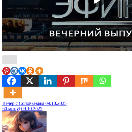
Навигация
Вечер с Соловьевым 09.10.2025
60 минẏƫ 09.10.2025
по
записям