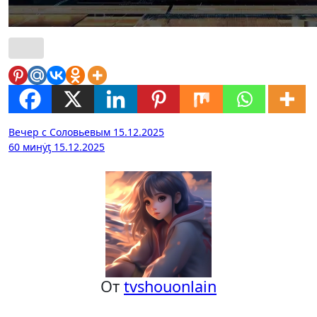
Навигация
Вечер с Соловьевым 15.12.2025
60 минẏƫ 15.12.2025
по
записям
От
tvshouonlain