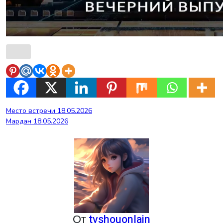
Навигация
Место встречи 18.05.2026
Мардан 18.05.2026
по
записям
От
tvshouonlain