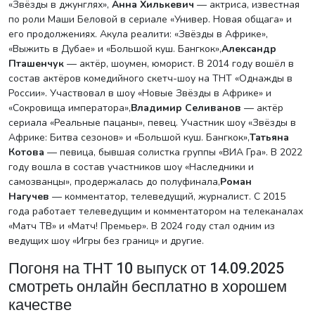
«Звёзды в джунглях»,
Анна Хилькевич
— актриса, известная
по роли Маши Беловой в сериале «Универ. Новая общага» и
его продолжениях. Акула реалити: «Звёзды в Африке»,
«Выжить в Дубае» и «Большой куш. Бангкок»,
Александр
Пташенчук
— актёр, шоумен, юморист. В 2014 году вошёл в
состав актёров комедийного скетч-шоу на ТНТ «Однажды в
России». Участвовал в шоу «Новые Звёзды в Африке» и
«Сокровища императора»,
Владимир Селиванов
— актёр
сериала «Реальные пацаны», певец. Участник шоу «Звёзды в
Африке: Битва сезонов» и «Большой куш. Бангкок»,
Татьяна
Котова
— певица, бывшая солистка группы «ВИА Гра». В 2022
году вошла в состав участников шоу «Наследники и
самозванцы», продержалась до полуфинала,
Роман
Нагучев
— комментатор, телеведущий, журналист. С 2015
года работает телеведущим и комментатором на телеканалах
«Матч ТВ» и «Матч! Премьер». В 2024 году стал одним из
ведущих шоу «Игры без границ» и другие.
Погоня на ТНТ 10 выпуск от 14.09.2025
смотреть онлайн бесплатно в хорошем
качестве