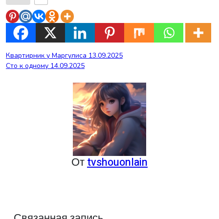
Навигация
Квартирник у Маргулиса 13.09.2025
Сто к одному 14.09.2025
по
записям
От
tvshouonlain
Связанная запись