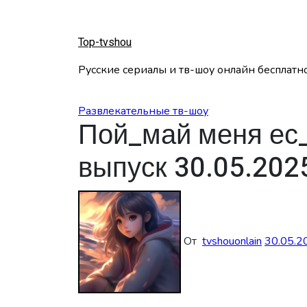
Перейти
к
содержанию
Top-tvshou
Русские сериалы и тв-шоу онлайн бесплатн
Развлекательные тв-шоу
Пой_май меня ес_
выпуск 30.05.202
От
tvshouonlain
30.05.2