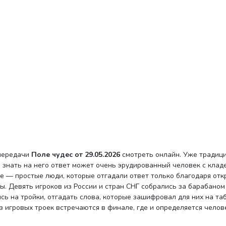
епередачи
Поле чудес от 29.05.2026
смотреть онлайн. Уже традиц
 знать на него ответ может очень эрудированный человек с клад
йке — простые люди, которые отгадали ответ только благодаря от
ы. Девять игроков из России и стран СНГ собрались за барабаном
сь на тройки, отгадать слова, которые зашифровал для них на та
 игровых троек встречаются в финале, где и определяется челов