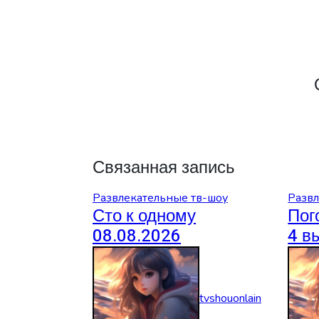
Связанная запись
Развлекательные тв-шоу
Развл
Сто к одному
Пог
08.08.2026
4 в
tvshouonlain