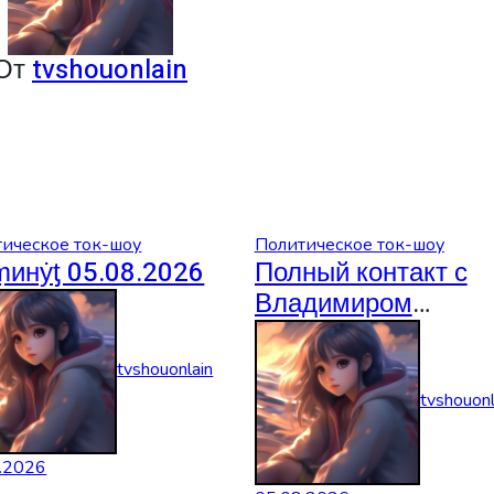
От
tvshouonlain
ическое ток-шоу
Политическое ток-шоу
ṃинẏƫ 05.08.2026
Полный контакт с
Владимиром
Соловьевым
05.08.2026
tvshouonlain
tvshouonl
.2026