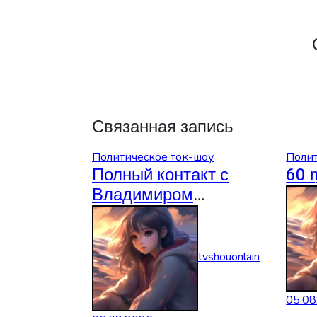
Связанная запись
Политическое ток-шоу
Полит
Полный контакт с
60 
Владимиром
Соловьевым
06.08.2026
tvshouonlain
05.08