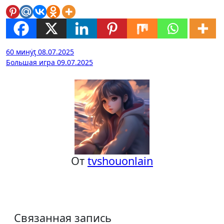
Навигация
60 минẏƫ 08.07.2025
Большая игра 09.07.2025
по
записям
От
tvshouonlain
Связанная запись